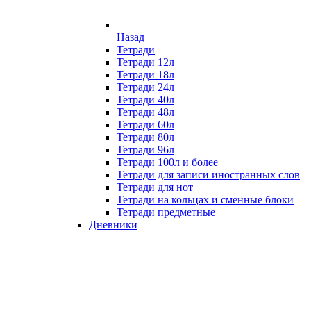
Назад
Тетради
Тетради 12л
Тетради 18л
Тетради 24л
Тетради 40л
Тетради 48л
Тетради 60л
Тетради 80л
Тетради 96л
Тетради 100л и более
Тетради для записи иностранных слов
Тетради для нот
Тетради на кольцах и сменные блоки
Тетради предметные
Дневники