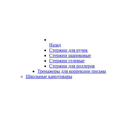
Назад
Стержни для ручек
Стержни шариковые
Стержни гелевые
Стержни для роллеров
Тренажеры для коррекции письма
Школьные канцтовары