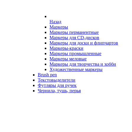
Назад
Маркеры
Маркеры перманентные
Маркеры для CD-дисков
Маркеры для доски и флипчартов
Маркеры-краски
Маркеры промышленные
Маркеры меловые
Маркеры для творчества и хобби
Художественные маркеры
Brush pen
Текстовыделители
Футляры для ручек
Чернила, тушь, перья