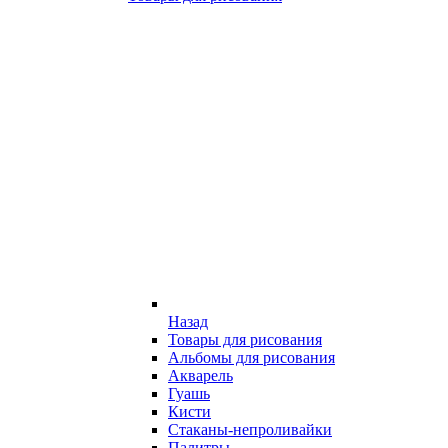
Назад
Товары для рисования
Альбомы для рисования
Акварель
Гуашь
Кисти
Стаканы-непроливайки
Палитры