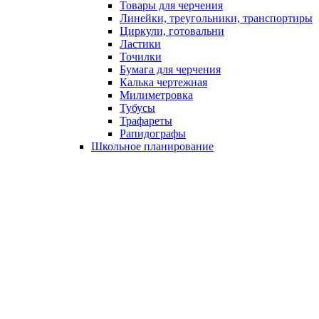
Товары для черчения
Линейки, треугольники, транспортиры
Циркули, готовальни
Ластики
Точилки
Бумага для черчения
Калька чертежная
Милиметровка
Тубусы
Трафареты
Рапидографы
Школьное планирование