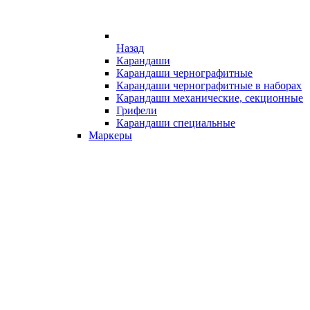
Назад
Карандаши
Карандаши чернографитные
Карандаши чернографитные в наборах
Карандаши механические, секционные
Грифели
Карандаши специальные
Маркеры