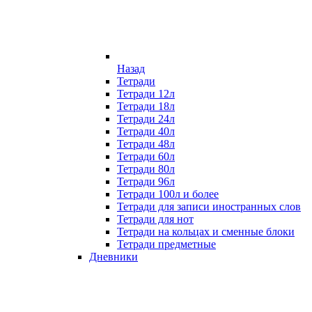
Назад
Тетради
Тетради 12л
Тетради 18л
Тетради 24л
Тетради 40л
Тетради 48л
Тетради 60л
Тетради 80л
Тетради 96л
Тетради 100л и более
Тетради для записи иностранных слов
Тетради для нот
Тетради на кольцах и сменные блоки
Тетради предметные
Дневники