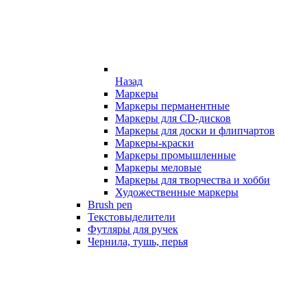
Назад
Маркеры
Маркеры перманентные
Маркеры для CD-дисков
Маркеры для доски и флипчартов
Маркеры-краски
Маркеры промышленные
Маркеры меловые
Маркеры для творчества и хобби
Художественные маркеры
Brush pen
Текстовыделители
Футляры для ручек
Чернила, тушь, перья