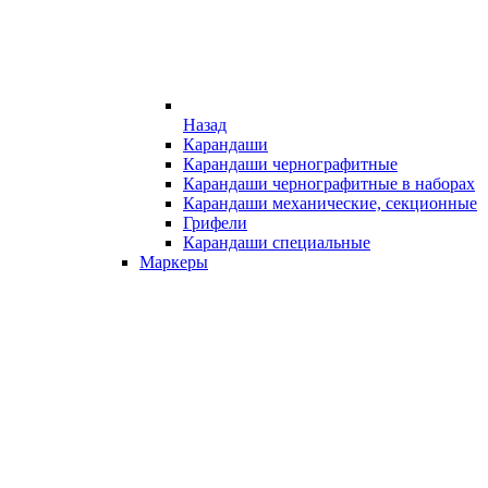
Назад
Карандаши
Карандаши чернографитные
Карандаши чернографитные в наборах
Карандаши механические, секционные
Грифели
Карандаши специальные
Маркеры