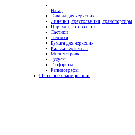
Назад
Товары для черчения
Линейки, треугольники, транспортиры
Циркули, готовальни
Ластики
Точилки
Бумага для черчения
Калька чертежная
Милиметровка
Тубусы
Трафареты
Рапидографы
Школьное планирование