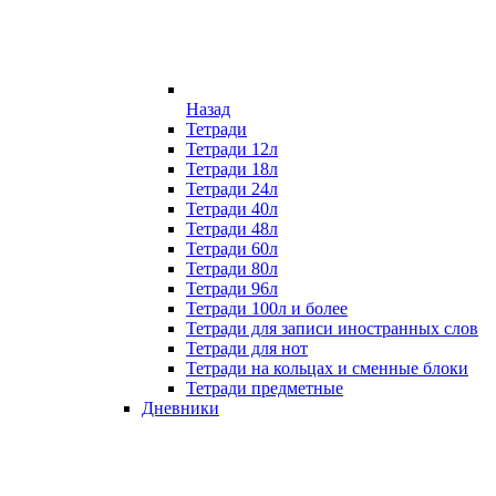
Назад
Тетради
Тетради 12л
Тетради 18л
Тетради 24л
Тетради 40л
Тетради 48л
Тетради 60л
Тетради 80л
Тетради 96л
Тетради 100л и более
Тетради для записи иностранных слов
Тетради для нот
Тетради на кольцах и сменные блоки
Тетради предметные
Дневники