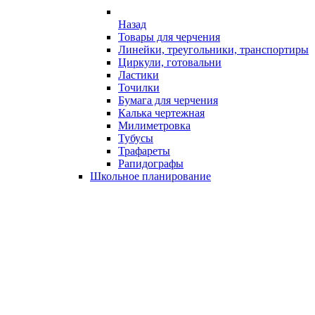
Назад
Товары для черчения
Линейки, треугольники, транспортиры
Циркули, готовальни
Ластики
Точилки
Бумага для черчения
Калька чертежная
Милиметровка
Тубусы
Трафареты
Рапидографы
Школьное планирование