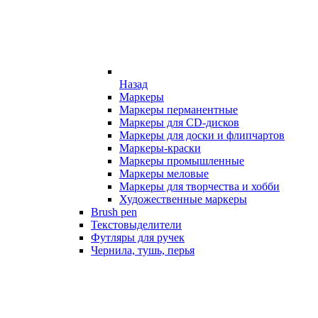
Назад
Маркеры
Маркеры перманентные
Маркеры для CD-дисков
Маркеры для доски и флипчартов
Маркеры-краски
Маркеры промышленные
Маркеры меловые
Маркеры для творчества и хобби
Художественные маркеры
Brush pen
Текстовыделители
Футляры для ручек
Чернила, тушь, перья