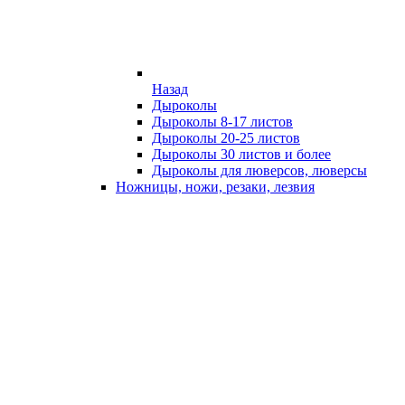
Назад
Дыроколы
Дыроколы 8-17 листов
Дыроколы 20-25 листов
Дыроколы 30 листов и более
Дыроколы для люверсов, люверсы
Ножницы, ножи, резаки, лезвия