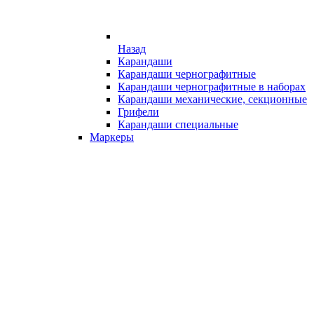
Назад
Карандаши
Карандаши чернографитные
Карандаши чернографитные в наборах
Карандаши механические, секционные
Грифели
Карандаши специальные
Маркеры