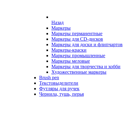
Назад
Маркеры
Маркеры перманентные
Маркеры для CD-дисков
Маркеры для доски и флипчартов
Маркеры-краски
Маркеры промышленные
Маркеры меловые
Маркеры для творчества и хобби
Художественные маркеры
Brush pen
Текстовыделители
Футляры для ручек
Чернила, тушь, перья