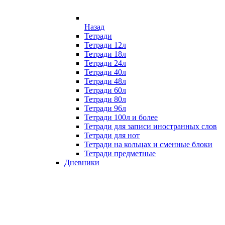
Назад
Тетради
Тетради 12л
Тетради 18л
Тетради 24л
Тетради 40л
Тетради 48л
Тетради 60л
Тетради 80л
Тетради 96л
Тетради 100л и более
Тетради для записи иностранных слов
Тетради для нот
Тетради на кольцах и сменные блоки
Тетради предметные
Дневники