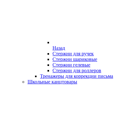
Назад
Стержни для ручек
Стержни шариковые
Стержни гелевые
Стержни для роллеров
Тренажеры для коррекции письма
Школьные канцтовары