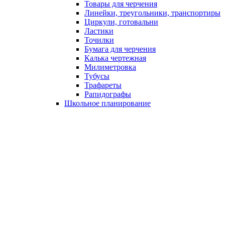
Товары для черчения
Линейки, треугольники, транспортиры
Циркули, готовальни
Ластики
Точилки
Бумага для черчения
Калька чертежная
Милиметровка
Тубусы
Трафареты
Рапидографы
Школьное планирование