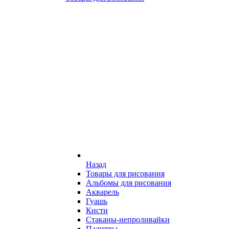
Назад
Товары для рисования
Альбомы для рисования
Акварель
Гуашь
Кисти
Стаканы-непроливайки
Палитры