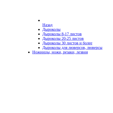
Назад
Дыроколы
Дыроколы 8-17 листов
Дыроколы 20-25 листов
Дыроколы 30 листов и более
Дыроколы для люверсов, люверсы
Ножницы, ножи, резаки, лезвия