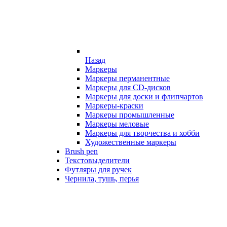
Назад
Маркеры
Маркеры перманентные
Маркеры для CD-дисков
Маркеры для доски и флипчартов
Маркеры-краски
Маркеры промышленные
Маркеры меловые
Маркеры для творчества и хобби
Художественные маркеры
Brush pen
Текстовыделители
Футляры для ручек
Чернила, тушь, перья