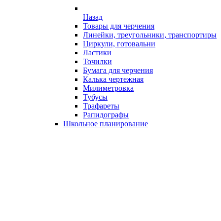
Назад
Товары для черчения
Линейки, треугольники, транспортиры
Циркули, готовальни
Ластики
Точилки
Бумага для черчения
Калька чертежная
Милиметровка
Тубусы
Трафареты
Рапидографы
Школьное планирование