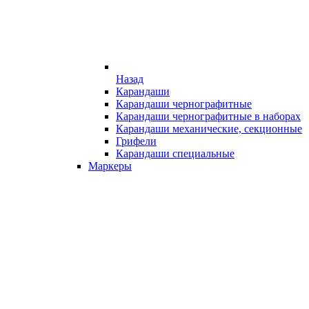
Назад
Карандаши
Карандаши чернографитные
Карандаши чернографитные в наборах
Карандаши механические, секционные
Грифели
Карандаши специальные
Маркеры