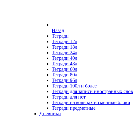
Назад
Тетради
Тетради 12л
Тетради 18л
Тетради 24л
Тетради 40л
Тетради 48л
Тетради 60л
Тетради 80л
Тетради 96л
Тетради 100л и более
Тетради для записи иностранных слов
Тетради для нот
Тетради на кольцах и сменные блоки
Тетради предметные
Дневники