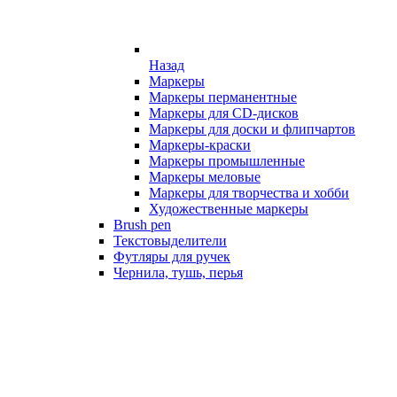
Назад
Маркеры
Маркеры перманентные
Маркеры для CD-дисков
Маркеры для доски и флипчартов
Маркеры-краски
Маркеры промышленные
Маркеры меловые
Маркеры для творчества и хобби
Художественные маркеры
Brush pen
Текстовыделители
Футляры для ручек
Чернила, тушь, перья