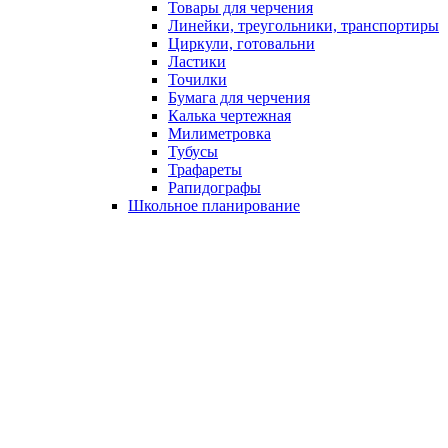
Товары для черчения
Линейки, треугольники, транспортиры
Циркули, готовальни
Ластики
Точилки
Бумага для черчения
Калька чертежная
Милиметровка
Тубусы
Трафареты
Рапидографы
Школьное планирование