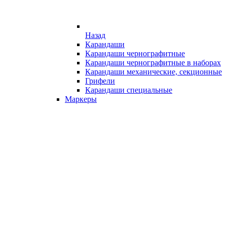
Назад
Карандаши
Карандаши чернографитные
Карандаши чернографитные в наборах
Карандаши механические, секционные
Грифели
Карандаши специальные
Маркеры