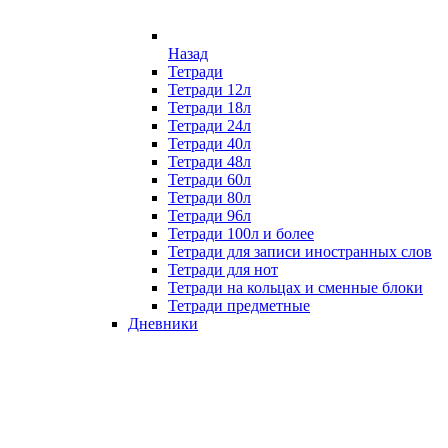
Назад
Тетради
Тетради 12л
Тетради 18л
Тетради 24л
Тетради 40л
Тетради 48л
Тетради 60л
Тетради 80л
Тетради 96л
Тетради 100л и более
Тетради для записи иностранных слов
Тетради для нот
Тетради на кольцах и сменные блоки
Тетради предметные
Дневники