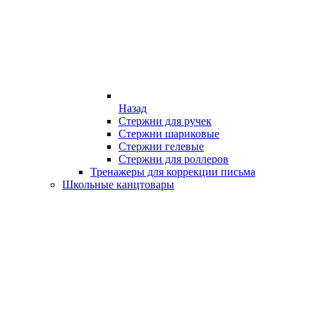
Назад
Стержни для ручек
Стержни шариковые
Стержни гелевые
Стержни для роллеров
Тренажеры для коррекции письма
Школьные канцтовары